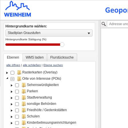
Hintergrundkarte wählen:
Stadtplan Graustufen
Hintergrundkarte Sättigung (%)
Ebenen
WMS laden
Flurstücksuche
alle öffnen
|
alle schließen
|
Ebene suchen
Rasterkarten (Overlay)
Orte von Interesse (POIs)
Sehenswürdigkeiten
Parken
Stadtverwaltung
sonstige Behörden
Friedhöfe / Gedenkstätten
Schulen
Kinderbetreuungseinrichtungen