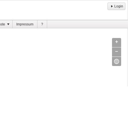
Login
nste
Impressum
?
+
–