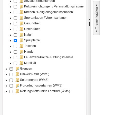
Soziale Einrichtungen
Kultureinrichtungen / Veranstaltungsräume
Themenkatalog
Kirchen / Religionsgemeinschaften
Sportanlagen / Vereinsanlagen
Gesundheit
Unterkünfte
Natur
Spielplätze
Toiletten
Handel
Feuerwehr/Polizei/Rettungsdienste
Mobilität
Grenzen
Umwelt Natur (WMS)
Solarenergie (WMS)
Flurordnungsverfahren (WMS)
Rettungstreffpunkte ForstBW (WMS)