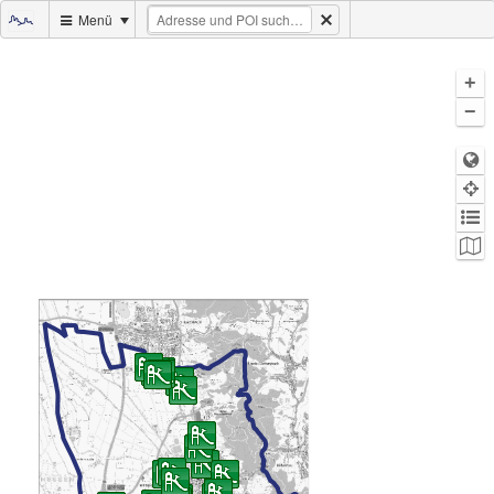
Menü
+
−