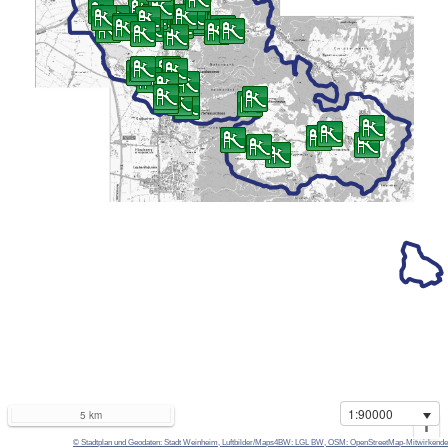
1:90000
5 km
i
© Stadtplan und Geodaten: Stadt Weinheim, Luftbilder/Maps4BW: LGL BW, OSM: OpenStreetMap-Mitwirkende