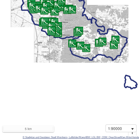
1:90000
5 km
i
© Stadtplan und Geodaten: Stadt Weinheim, Luftbilder/Maps4BW: LGL BW, OSM: OpenStreetMap-Mitwirkende