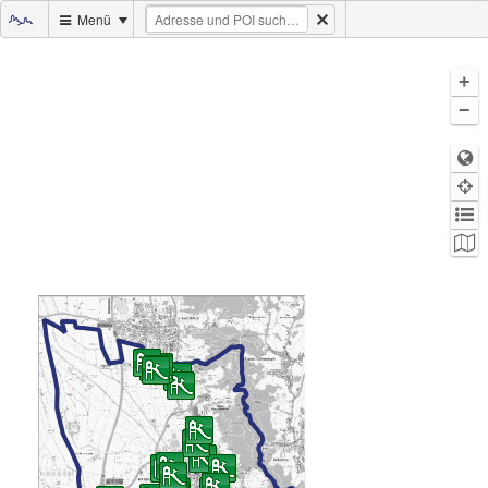
Menü
+
−