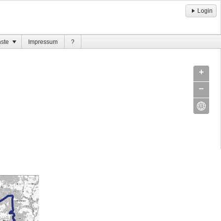
Login
nste
Impressum
?
+
–