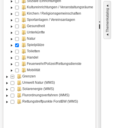
Soziale Einrichtungen
Kultureinrichtungen / Veranstaltungsräume
Themenkatalog
Kirchen / Religionsgemeinschaften
Sportanlagen / Vereinsanlagen
Gesundheit
Unterkünfte
Natur
Spielplätze
Toiletten
Handel
Feuerwehr/Polizei/Rettungsdienste
Mobilität
Grenzen
Umwelt Natur (WMS)
Solarenergie (WMS)
Flurordnungsverfahren (WMS)
Rettungstreffpunkte ForstBW (WMS)