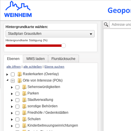
Hintergrundkarte wählen:
Stadtplan Graustufen
Hintergrundkarte Sättigung (%)
Ebenen
WMS laden
Flurstücksuche
alle öffnen
|
alle schließen
|
Ebene suchen
Rasterkarten (Overlay)
Orte von Interesse (POIs)
Sehenswürdigkeiten
Parken
Stadtverwaltung
sonstige Behörden
Friedhöfe / Gedenkstätten
Schulen
Kinderbetreuungseinrichtungen