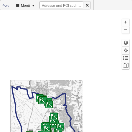
Menü
+
−