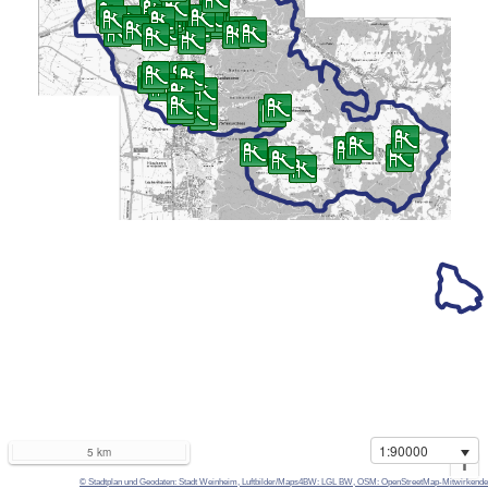
1:90000
5 km
i
© Stadtplan und Geodaten: Stadt Weinheim, Luftbilder/Maps4BW: LGL BW, OSM: OpenStreetMap-Mitwirkende