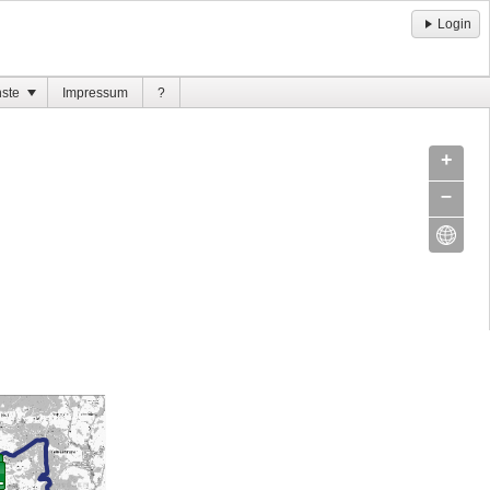
Login
nste
Impressum
?
+
–