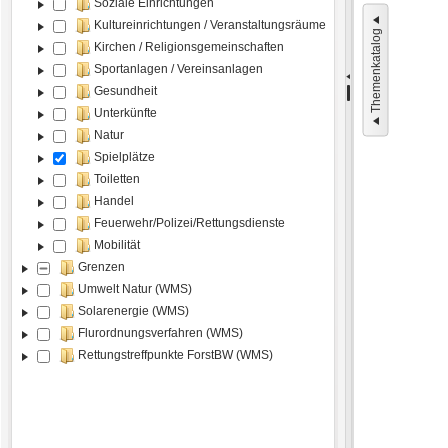
Soziale Einrichtungen
Kultureinrichtungen / Veranstaltungsräume
Themenkatalog
Kirchen / Religionsgemeinschaften
Sportanlagen / Vereinsanlagen
Gesundheit
Unterkünfte
Natur
Spielplätze
Toiletten
Handel
Feuerwehr/Polizei/Rettungsdienste
Mobilität
Grenzen
Umwelt Natur (WMS)
Solarenergie (WMS)
Flurordnungsverfahren (WMS)
Rettungstreffpunkte ForstBW (WMS)