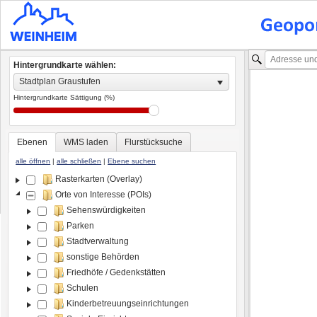
Hintergrundkarte wählen:
Stadtplan Graustufen
Hintergrundkarte Sättigung (%)
Ebenen
WMS laden
Flurstücksuche
alle öffnen
|
alle schließen
|
Ebene suchen
Rasterkarten (Overlay)
Orte von Interesse (POIs)
Sehenswürdigkeiten
Parken
Stadtverwaltung
sonstige Behörden
Friedhöfe / Gedenkstätten
Schulen
Kinderbetreuungseinrichtungen